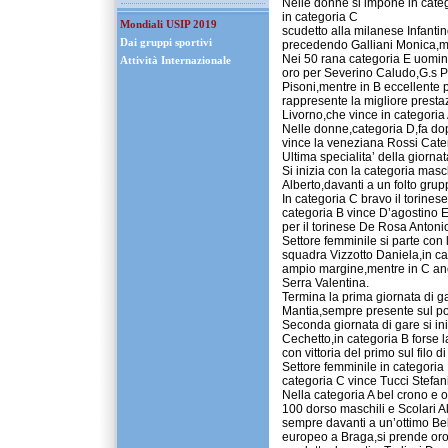
Nelle donne si impone in cate
in categoria C
Mondiali USIP 2019
scudetto alla milanese Infanti
Dai gruppi sportivi
precedendo Galliani Monica,m
Nei 50 rana categoria E uomin
Attività Internazionale
oro per Severino Caludo,G.s Pa
Pisoni,mentre in B eccellente 
rappresente la migliore prestaz
Livorno,che vince in categoria 
Nelle donne,categoria D,fa dop
vince la veneziana Rossi Cater
Ultima specialita’ della giornat
Si inizia con la categoria mas
Alberto,davanti a un folto gr
In categoria C bravo il torines
categoria B vince D’agostino En
per il torinese De Rosa Antoni
Settore femminile si parte con
squadra Vizzotto Daniela,in c
ampio margine,mentre in C anc
Serra Valentina.
Termina la prima giornata di g
Mantia,sempre presente sul po
Seconda giornata di gare si in
Cechetto,in categoria B forse l
con vittoria del primo sul filo 
Settore femminile in categoria
categoria C vince Tucci Stefan
Nella categoria A bel crono e 
100 dorso maschili e Scolari Alb
sempre davanti a un’ottimo Be
europeo a Braga,si prende oro