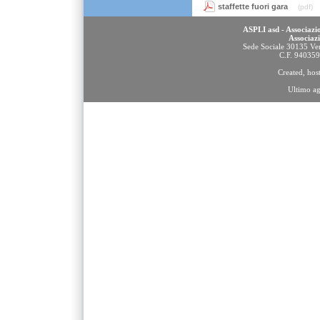
staffette fuori gara
(pdf)
ASPLI asd - Associazio
Associaz
Sede Sociale 30135 Ven
C.F. 94035
Created, ho
Ultimo a