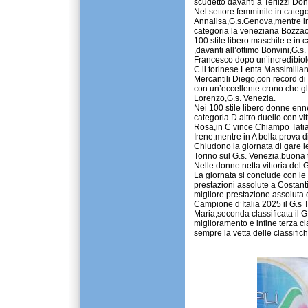
scudetto davanti a Terlizzi Don
Nel settore femminile in catego
Annalisa,G.s.Genova,mentre in c
categoria la veneziana Bozzao
100 stile libero maschile e in 
,davanti all’ottimo Bonvini,G.s
Francesco dopo un’incredibiole 
C il torinese Lenta Massimiliano
Mercantili Diego,con record di 
con un’eccellente crono che gl
Lorenzo,G.s. Venezia.
Nei 100 stile libero donne enne
categoria D altro duello con vi
Rosa,in C vince Chiampo Tatia
Irene,mentre in A bella prova 
Chiudono la giornata di gare l
Torino sul G.s. Venezia,buona t
Nelle donne netta vittoria del
La giornata si conclude con le
prestazioni assolute a Costantin
migliore prestazione assoluta o
Campione d’Italia 2025 il G.s 
Maria,seconda classificata il 
miglioramento e infine terza cl
sempre la vetta delle classifich