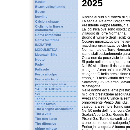
2025
Basket
Beach volley/tennis
Bocce
bowling
Ritorna al sud a distanza di q
La sede e’ Palermo l’organizz
Calcio a cinque
Presidente Peppe Mantia, gia’
Ciclismo in linea e
La logistica ove sono ospitati p
cronometro
villaggio di Torre Normanna.
Corsa campestre
Buono il numero degli iscritti c
Corsa su strada
Occorre innanzitutto premettere
INIZIATIVE
macchina organizzatrice che ha f
Normanna e da Torre Normanna 
MODULISTICA
siano stati costantemente gara
Mountain Bike
Cosa non da poco viste le dist
Nuoto
Si parte nella prima giornata co
Padel
Nei 50 stile libero il risultato 
Pallavolo
categoria A con un’ottimo 25.2
categoria C bella prestazione
Pesca al colpo
crono,in D bella vittoria del t
Pesca alla trota
Salvatore,G.S. Palermo , davan
pesca in acque salse
di categoria.
SAFEGUARDING
Nelle donne eccellente prestazi
migliore prestazione assoluta,
Sci
Avezzano,nella C vince la sem
Tennis
onnipresente Penzo Susi,G.s. T
Tennis tavolo
categoria E sempre Torino sugli
Tiro a segno accademico
Nei 50 metri delfino,ancora Cor
Tiro a volo
Scolari Alberto,G.s. Reggio Em
Pisoni,G.s. Torino,davanti ad 
Tiro con l'arco
crono con record di categoria,
Tiro difensivo
Enrico;in categoria A buona pr
ultimo minuto