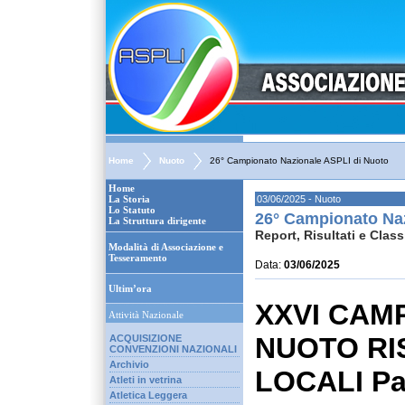
Home
Nuoto
26° Campionato Nazionale ASPLI di Nuoto
Home
La Storia
03/06/2025 - Nuoto
Lo Statuto
26° Campionato Na
La Struttura dirigente
Report, Risultati e Class
Modalità di Associazione e
Tesseramento
Data:
03/06/2025
Ultim’ora
XXVI CAMP
Attività Nazionale
NUOTO RI
ACQUISIZIONE
CONVENZIONI NAZIONALI
Archivio
LOCALI Pa
Atleti in vetrina
Atletica Leggera