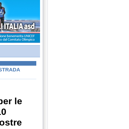
 STRADA
,
per le
10
ostre