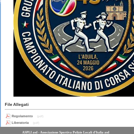
File Allegati
Regolamento
(pdf)
Liberatoria
(pdf)
ASPLI asd - Associazione Sportiva Polizie Locali d'Italia asd