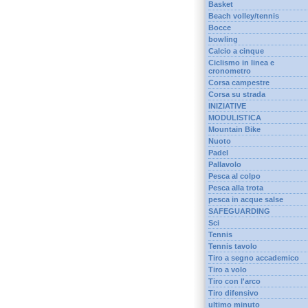
Basket
Beach volley/tennis
Bocce
bowling
Calcio a cinque
Ciclismo in linea e
cronometro
Corsa campestre
Corsa su strada
INIZIATIVE
MODULISTICA
Mountain Bike
Nuoto
Padel
Pallavolo
Pesca al colpo
Pesca alla trota
pesca in acque salse
SAFEGUARDING
Sci
Tennis
Tennis tavolo
Tiro a segno accademico
Tiro a volo
Tiro con l'arco
Tiro difensivo
ultimo minuto