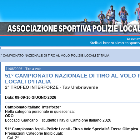
1° CAMPIONATO NAZIONALE DI TIRO AL VOLO POLIZIE LOCALI D’ITALIA
11/06/2026 - Tiro a volo
51° CAMPIONATO NAZIONALE DI TIRO AL VOLO 
LOCALI D’ITALIA
2° TROFEO INTERFORZE - Tav Umbriaverde
Data:
08-09-10 GIUGNO 2026
Campionato Italiano Interforze*
Nella categoria personale in quiescenza:
ORO
Boccacci Giancarlo + scudetto Fitav di Campione Italiano 2026
51° Campionato Aspli - Polizie Locali - Tiro a Volo Specialità Fossa Olimpica
Premiazioni Categorie Indibiduali:
- Cat. 2^