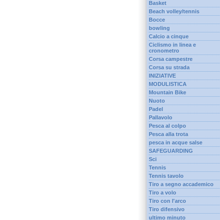
Basket
Beach volley/tennis
Bocce
bowling
Calcio a cinque
Ciclismo in linea e
cronometro
Corsa campestre
Corsa su strada
INIZIATIVE
MODULISTICA
Mountain Bike
Nuoto
Padel
Pallavolo
Pesca al colpo
Pesca alla trota
pesca in acque salse
SAFEGUARDING
Sci
Tennis
Tennis tavolo
Tiro a segno accademico
Tiro a volo
Tiro con l'arco
Tiro difensivo
ultimo minuto