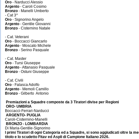
Oro
- Narducci Alessio
Argento
- Caroli Cosimo
Bronzo
- Manelli Umberto
- Cat 3^
Oro
- Signorino Angelo
Argento
- Gentile Giovanni
Bronzo
- Cisternino Natale
- Cat. Veterani
Oro
- Boccacci Giancarlo
Argento
- Moscato Michele
Bronzo
- Serino Pasquale
- Cat. Master
Oro
- Tursi Giuseppe
Argento
- Attanasio Pasquale
Bronzo
- Ostuni Giuseppe
- Cat. Civili
Oro
- Falasca Adolfo
Argento
- Memoli Camillo
Bronzo
- Gilberto Antonio
Premiazioni a Squadre composte da 3 Tiratori divise per Regioni
ORO- UMBRIA
Boccacci-Ferrari-Narducci
ARGENTO- PUGLIA
Caroli-Cisternino-Manelli
BRONZO - LOMBARDIA
Di Maria-Gentile-Signorino
I primi Tiratori di ogni Categoria ed a Squadre, si sono aggiudicati oltre la me
titolo e lo scudetto Fitav ed Aspli di Campione Italiano 2026.