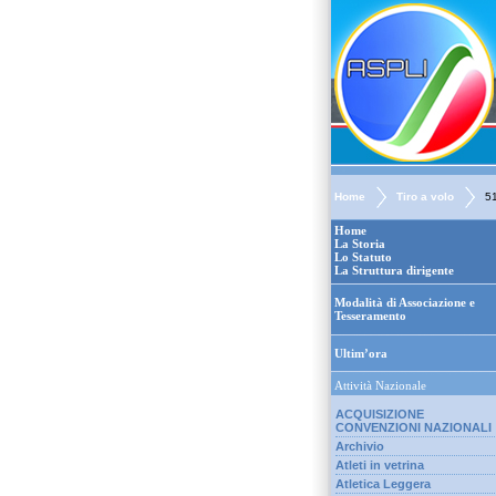
Home
Tiro a volo
5
Home
La Storia
Lo Statuto
La Struttura dirigente
Modalità di Associazione e
Tesseramento
Ultim’ora
Attività Nazionale
ACQUISIZIONE
CONVENZIONI NAZIONALI
Archivio
Atleti in vetrina
Atletica Leggera