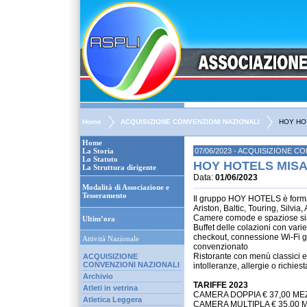
Home
ACQUISIZIONE CONVENZIONI NAZIONALI
HOY HO
Home
La Storia
07/06/2023 - ACQUISIZIONE C
Lo Statuto
HOY HOTELS MIS
La Struttura dirigente
Data:
01/06/2023
Modalità di Associazione e
Tesseramento
Il gruppo HOY HOTELS è forma
Ariston, Baltic, Touring, Silvia,
Camere comode e spaziose sia p
Ultim’ora
Buffet delle colazioni con varie
checkout, connessione Wi-Fi gra
Attività Nazionale
convenzionato
Ristorante con menù classici e 
ACQUISIZIONE
CONVENZIONI NAZIONALI
intolleranze, allergie o richiest
Archivio
TARIFFE 2023
Atleti in vetrina
CAMERA DOPPIA € 37,00 ME
Atletica Leggera
CAMERA MULTIPLA € 35,00 