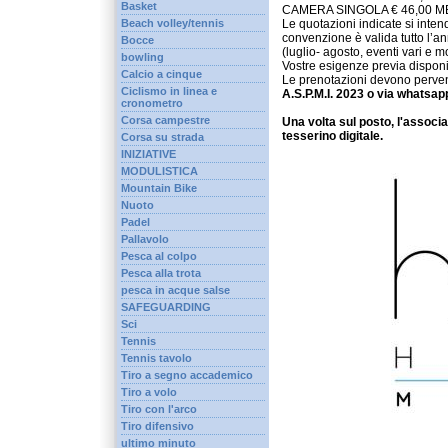
Basket
CAMERA SINGOLA € 46,00 M
Beach volley/tennis
Le quotazioni indicate si inten
convenzione è valida tutto l’an
Bocce
(luglio- agosto, eventi vari e
bowling
Vostre esigenze previa disponib
Calcio a cinque
Le prenotazioni devono perveni
Ciclismo in linea e
A.S.P.M.I. 2023 o via whatsa
cronometro
Corsa campestre
Una volta sul posto, l'assoc
tesserino digitale.
Corsa su strada
INIZIATIVE
MODULISTICA
Mountain Bike
Nuoto
Padel
Pallavolo
Pesca al colpo
Pesca alla trota
pesca in acque salse
SAFEGUARDING
Sci
Tennis
Tennis tavolo
Tiro a segno accademico
Tiro a volo
Tiro con l'arco
Tiro difensivo
ultimo minuto