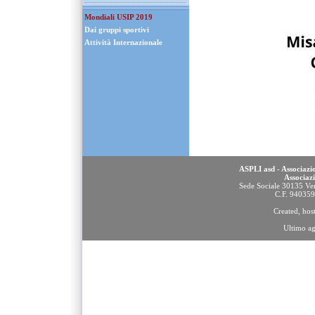
Mondiali USIP 2019
Dai gruppi sportivi
Attività Internazionale
ASPLI asd - Associazio
Associaz
Sede Sociale 30135 Ven
C.F. 94035
Created, ho
Ultimo a